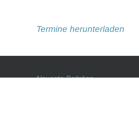
Termine herunterladen
Neueste Beiträge
Begegnungswochen 2026
Termine im August 2026
Gottesdienste im August 2026
Angedacht August 2026